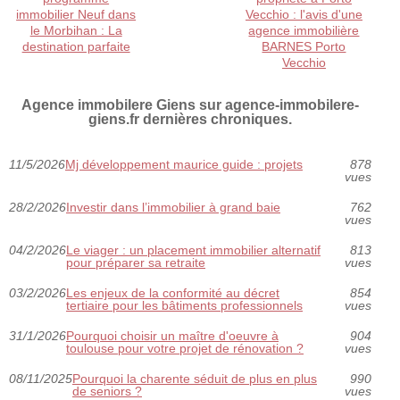
immobilier Neuf dans
Vecchio : l'avis d'une
le Morbihan : La
agence immobilière
destination parfaite
BARNES Porto
Vecchio
Agence immobilere Giens sur agence-immobilere-
giens.fr dernières chroniques.
11/5/2026
Mj développement maurice guide : projets
878
vues
28/2/2026
Investir dans l’immobilier à grand baie
762
vues
04/2/2026
Le viager : un placement immobilier alternatif
813
pour préparer sa retraite
vues
03/2/2026
Les enjeux de la conformité au décret
854
tertiaire pour les bâtiments professionnels
vues
31/1/2026
Pourquoi choisir un maître d'oeuvre à
904
toulouse pour votre projet de rénovation ?
vues
08/11/2025
Pourquoi la charente séduit de plus en plus
990
de seniors ?
vues