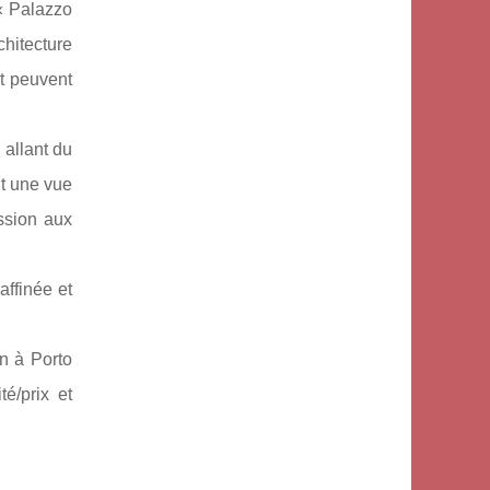
 « Palazzo
hitecture
et peuvent
 allant du
nt une vue
ession aux
ffinée et
on à Porto
é/prix et