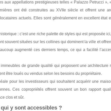
es aux appellations prestigieuses telles « Palazzo Petrucci »,
ières ont été construites au XVIIe siècle et offrent une arc
locataires actuels. Elles sont généralement en excellent état 
storique : c’est une riche palette de styles qui est proposée ici,
t souvent situées sur les collines qui dominent la ville et offre
beaucoup augmenté ces derniers temps, ce qui a facilité l’acc
immeubles de grande qualité qui proposent une architecture ra
t être loués ou vendus selon les besoins du propriétaire.
idéale pour les investisseurs qui souhaitent acquérir une mais
nnes. Ces copropriétés offrent souvent un bon rapport qualit
ce clos et sûr.
 qui y sont accessibles ?