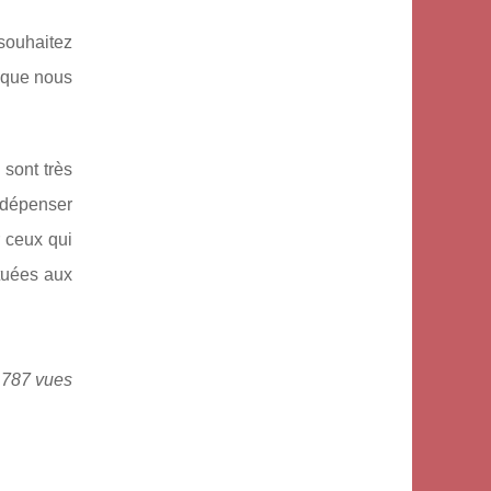
souhaitez
u que nous
 sont très
a dépenser
 ceux qui
ituées aux
 787 vues