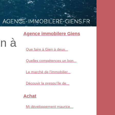
Agence immobilere Giens
on à
Que faire à Gien à deux...
Quelles compétences un bon...
Le marché de l’immobilier...
Découvir la presqu'île de...
Achat
Mj développement maurice...