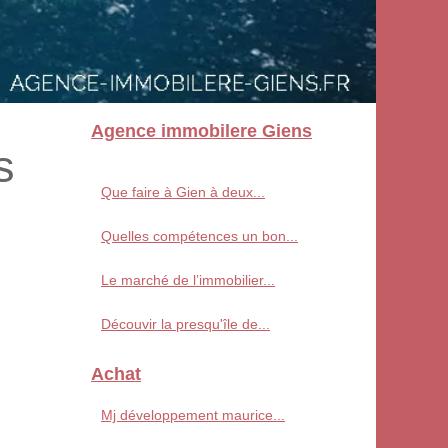
Agence immobilere Giens
s
Que faire à Gien à deux...
Quelles compétences un bon...
Le marché de l’immobilier...
Découvir la presqu'île de...
Achat
Mj développement maurice...