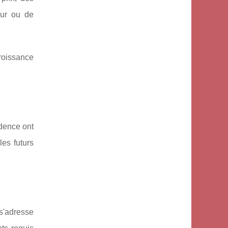
eur ou de
roissance
idence ont
es futurs
 s'adresse