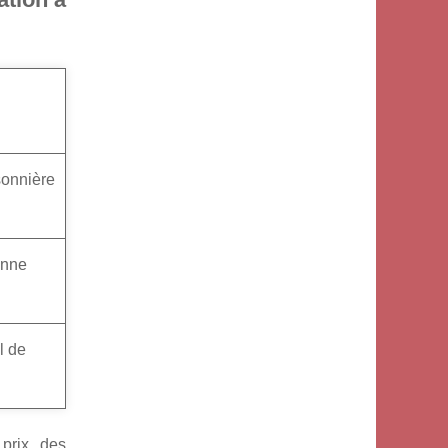
sonnière
onne
l de
prix, des