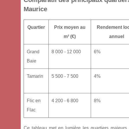
Maurice
Quartier
Prix moyen au
Rendement loc
m² (€)
annuel
Grand
8 000 - 12 000
6%
Baie
Tamarin
5 500 - 7 500
4%
Flic en
4 200 - 6 800
8%
Flac
Ce tableau met en lumière les quartiers majeurs p