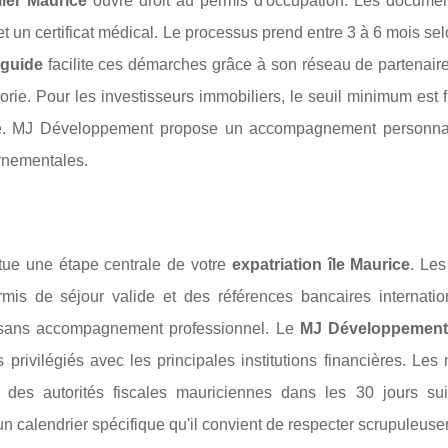
ier Maurice
ouvre droit au permis d'occupation. Les documen
et un certificat médical. Le processus prend entre 3 à 6 mois sel
guide
facilite ces démarches grâce à son réseau de partenaire
orie. Pour les investisseurs immobiliers, le seuil minimum est 
ible. MJ Développement propose un accompagnement personna
ernementales.
itue une étape centrale de votre
expatriation île Maurice
. Le
mis de séjour valide et des références bancaires internatio
s sans accompagnement professionnel. Le
MJ Développement
 privilégiés avec les principales institutions financières. Le
s des autorités fiscales mauriciennes dans les 30 jours sui
t un calendrier spécifique qu'il convient de respecter scrupuleus