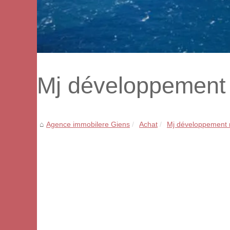
Mj développement 
Agence immobilere Giens
Achat
Mj développement m