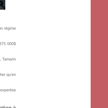
un régime
(375 000$
, Tamarin
her qu'en
 expertise
ation à