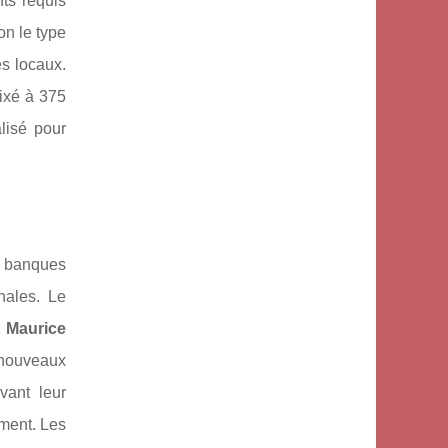
ts requis
on le type
s locaux.
fixé à 375
lisé pour
s banques
nales. Le
 Maurice
s nouveaux
vant leur
ement. Les