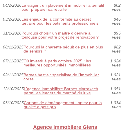
04/2/2026
Le viager : un placement immobilier alternatif
802
pour préparer sa retraite
vues
03/2/2026
Les enjeux de la conformité au décret
846
tertiaire pour les bâtiments professionnels
vues
31/1/2026
Pourquoi choisir un maître d'oeuvre à
895
toulouse pour votre projet de rénovation ?
vues
08/11/2025
Pourquoi la charente séduit de plus en plus
982
de seniors ?
vues
07/11/2025
Où investir à paris octobre 2025 : les
1 024
meilleures opportunités immobilières
vues
02/11/2025
Barnes bastia : spécialiste de l’immobilier
1 021
corse
vues
12/10/2025
L'agence immobilière Barnes Marrakech
1 051
parmi les leaders du marché du luxe
vues
03/10/2025
Cartons de déménagement : optez pour la
1 034
qualité à petit prix
vues
Agence immobilere Giens