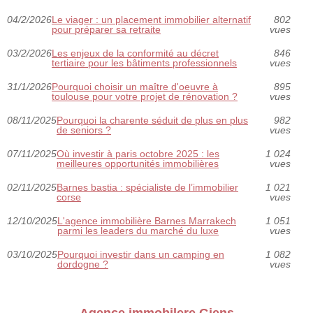
04/2/2026
Le viager : un placement immobilier alternatif
802
pour préparer sa retraite
vues
03/2/2026
Les enjeux de la conformité au décret
846
tertiaire pour les bâtiments professionnels
vues
31/1/2026
Pourquoi choisir un maître d'oeuvre à
895
toulouse pour votre projet de rénovation ?
vues
08/11/2025
Pourquoi la charente séduit de plus en plus
982
de seniors ?
vues
07/11/2025
Où investir à paris octobre 2025 : les
1 024
meilleures opportunités immobilières
vues
02/11/2025
Barnes bastia : spécialiste de l’immobilier
1 021
corse
vues
12/10/2025
L'agence immobilière Barnes Marrakech
1 051
parmi les leaders du marché du luxe
vues
03/10/2025
Pourquoi investir dans un camping en
1 082
dordogne ?
vues
Agence immobilere Giens