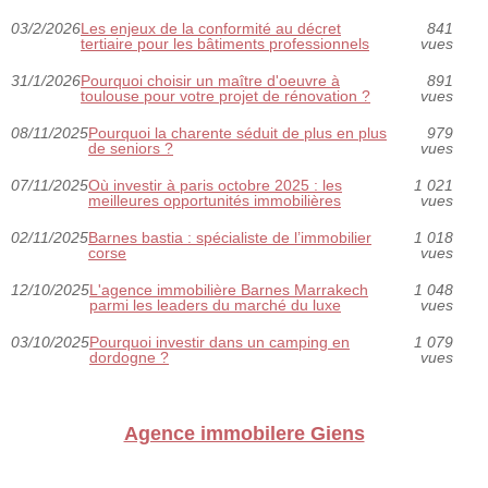
03/2/2026
Les enjeux de la conformité au décret
841
tertiaire pour les bâtiments professionnels
vues
31/1/2026
Pourquoi choisir un maître d'oeuvre à
891
toulouse pour votre projet de rénovation ?
vues
08/11/2025
Pourquoi la charente séduit de plus en plus
979
de seniors ?
vues
07/11/2025
Où investir à paris octobre 2025 : les
1 021
meilleures opportunités immobilières
vues
02/11/2025
Barnes bastia : spécialiste de l’immobilier
1 018
corse
vues
12/10/2025
L'agence immobilière Barnes Marrakech
1 048
parmi les leaders du marché du luxe
vues
03/10/2025
Pourquoi investir dans un camping en
1 079
dordogne ?
vues
Agence immobilere Giens