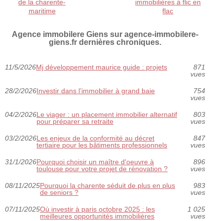
de la charente-
immobilières à flic en
maritime
flac
Agence immobilere Giens sur agence-immobilere-
giens.fr dernières chroniques.
11/5/2026
Mj développement maurice guide : projets
871
vues
28/2/2026
Investir dans l’immobilier à grand baie
754
vues
04/2/2026
Le viager : un placement immobilier alternatif
803
pour préparer sa retraite
vues
03/2/2026
Les enjeux de la conformité au décret
847
tertiaire pour les bâtiments professionnels
vues
31/1/2026
Pourquoi choisir un maître d'oeuvre à
896
toulouse pour votre projet de rénovation ?
vues
08/11/2025
Pourquoi la charente séduit de plus en plus
983
de seniors ?
vues
07/11/2025
Où investir à paris octobre 2025 : les
1 025
meilleures opportunités immobilières
vues