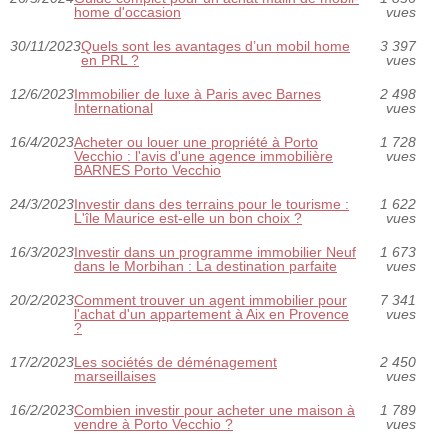
home d'occasion
vues
30/11/2023
Quels sont les avantages d’un mobil home
3 397
en PRL ?
vues
12/6/2023
Immobilier de luxe à Paris avec Barnes
2 498
International
vues
16/4/2023
Acheter ou louer une propriété à Porto
1 728
Vecchio : l'avis d'une agence immobilière
vues
BARNES Porto Vecchio
24/3/2023
Investir dans des terrains pour le tourisme :
1 622
L'île Maurice est-elle un bon choix ?
vues
16/3/2023
Investir dans un programme immobilier Neuf
1 673
dans le Morbihan : La destination parfaite
vues
20/2/2023
Comment trouver un agent immobilier pour
7 341
l'achat d'un appartement à Aix en Provence
vues
?
17/2/2023
Les sociétés de déménagement
2 450
marseillaises
vues
16/2/2023
Combien investir pour acheter une maison à
1 789
vendre à Porto Vecchio ?
vues