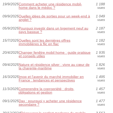
19/9/2025
Comment acheter une résidence mobil-
1 188
home dans le médoc ?
vues
09/9/2025
Quelles idées de sorties pour un week-end à
1 049
anglet ?
vues
05/9/2025
Pourquoi investir dans un logement neuf au
2 187
pays basque ?
vues
15/7/2025
Quelles sont les dernières offres
1 182
immobilières à flic en flac
vues
20/4/2025
Changer fenêtre mobil home : guide pratique
1 935
et conseils utiles
vues
09/4/2025
Nature et résidence silver : vivre au cœur de
1 826
la charente-maritime
vues
16/3/2025
Imop et l'avenir du marché immobilier en
1 495
France : tendances et perspectives
vues
11/3/2025
Comprendre la copropriété : droits,
1 457
obligations et gestion
vues
09/1/2025
Dax : pourquoi y acheter une résidence
1 477
secondaire ?
vues
30/12/2024
Découvrez le confort moderne du mobile
3 562