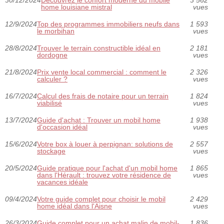
home louisiane mistral
vues
12/9/2024
Top des programmes immobiliers neufs dans
1 593
le morbihan
vues
28/8/2024
Trouver le terrain constructible idéal en
2 181
dordogne
vues
21/8/2024
Prix vente local commercial : comment le
2 326
calculer ?
vues
16/7/2024
Calcul des frais de notaire pour un terrain
1 824
viabilisé
vues
13/7/2024
Guide d'achat : Trouver un mobil home
1 938
d'occasion idéal
vues
15/6/2024
Votre box à louer à perpignan: solutions de
2 557
stockage
vues
20/5/2024
Guide pratique pour l'achat d'un mobil home
1 865
dans l'Hérault : trouvez votre résidence de
vues
vacances idéale
09/4/2024
Votre guide complet pour choisir le mobil
2 429
home idéal dans l'Aisne
vues
26/3/2024
Guide complet pour un achat malin de mobil-
1 836