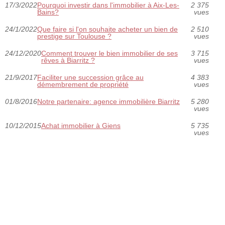
17/3/2022
Pourquoi investir dans l'immobilier à Aix-Les-
2 375
Bains?
vues
24/1/2022
Que faire si l'on souhaite acheter un bien de
2 510
prestige sur Toulouse ?
vues
24/12/2020
Comment trouver le bien immobilier de ses
3 715
rêves à Biarritz ?
vues
21/9/2017
Faciliter une succession grâce au
4 383
démembrement de propriété
vues
01/8/2016
Notre partenaire: agence immobilière Biarritz
5 280
vues
10/12/2015
Achat immobilier à Giens
5 735
vues