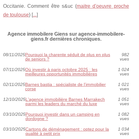
Occitanie. Comment être s&uc (
maitre d'oeuvre proche
de toulouse
) [
...
]
Agence immobilere Giens sur agence-immobilere-
giens.fr dernières chroniques.
08/11/2025
Pourquoi la charente séduit de plus en plus
982
de seniors ?
vues
07/11/2025
Où investir à paris octobre 2025 : les
1 024
meilleures opportunités immobilières
vues
02/11/2025
Barnes bastia : spécialiste de l’immobilier
1 021
corse
vues
12/10/2025
L'agence immobilière Barnes Marrakech
1 051
parmi les leaders du marché du luxe
vues
03/10/2025
Pourquoi investir dans un camping en
1 082
dordogne ?
vues
03/10/2025
Cartons de déménagement : optez pour la
1 034
qualité à petit prix
vues