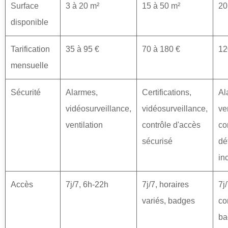
Surface
3 à 20 m²
15 à 50 m²
20
disponible
Tarification
35 à 95 €
70 à 180 €
12
mensuelle
Sécurité
Alarmes,
Certifications,
Al
vidéosurveillance,
vidéosurveillance,
ve
ventilation
contrôle d'accès
co
sécurisé
dé
in
Accès
7j/7, 6h-22h
7j/7, horaires
7j
variés, badges
co
ba