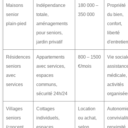
Maisons
Indépendance
180 000 –
Propriété
senior
totale,
350 000
du bien,
plain-pied
aménagements
confort,
pour seniors,
liberté
jardin privatif
d'entretie
Résidences
Appartements
800 – 1500
Vie social
seniors
avec services,
€/mois
assistanc
avec
espaces
médicale,
services
communs,
activités
sécurité 24h/24
organisée
Villages
Cottages
Location
Autonomie
seniors
individuels,
ou achat,
convivialit
(concept
espaces
selon
proximité