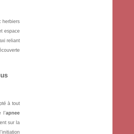
: herbiers
et espace
xi reliant
écouverte
lus
té à tout
 l’
apnee
ent sur la
initiation