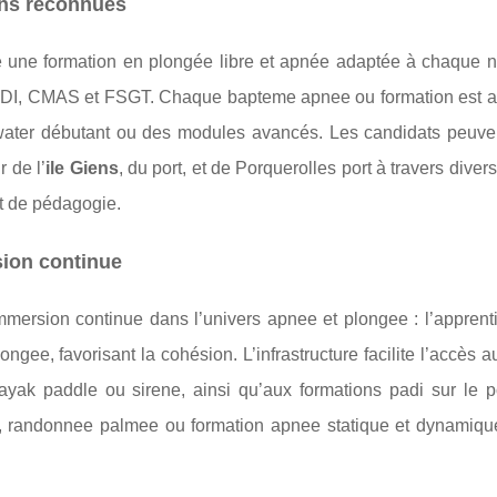
ions reconnues
une formation en plongée libre et apnée adaptée à chaque n
PADI, CMAS et FSGT. Chaque bapteme apnee ou formation est a
en water débutant ou des modules avancés. Les candidats peuven
 de l’
ile Giens
, du port, et de Porquerolles port à travers diver
et de pédagogie.
sion continue
mersion continue dans l’univers apnee et plongee : l’apprent
gee, favorisant la cohésion. L’infrastructure facilite l’accès a
yak paddle ou sirene, ainsi qu’aux formations padi sur le po
ion, randonnee palmee ou formation apnee statique et dynamique