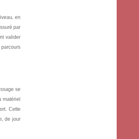
iveau, en
ssuré par
t valider
s parcours
issage se
u matériel
rt. Cette
, de jour