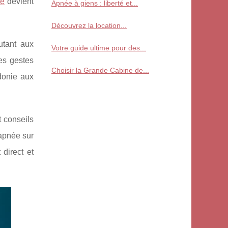
té
devient
Apnée à giens : liberté et...
Découvrez la location...
utant aux
Votre guide ultime pour des...
les gestes
Choisir la Grande Cabine de...
donie aux
t conseils
’apnée sur
direct et