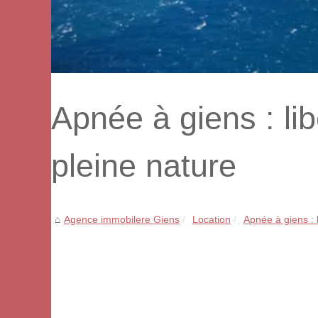
Apnée à giens : li
pleine nature
Agence immobilere Giens
Location
Apnée à giens : l