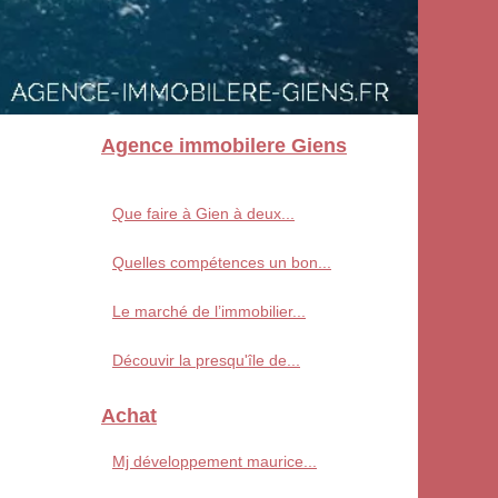
Agence immobilere Giens
Que faire à Gien à deux...
Quelles compétences un bon...
Le marché de l’immobilier...
Découvir la presqu'île de...
Achat
Mj développement maurice...