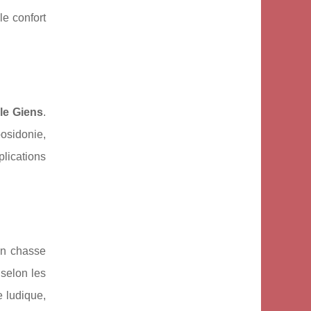
le confort
ile Giens
.
posidonie,
lications
ion chasse
selon les
 ludique,