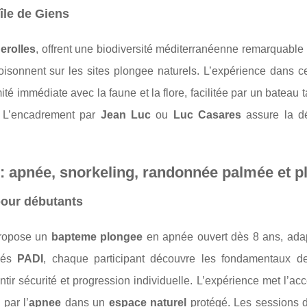
île de Giens
uerolles
, offrent une biodiversité méditerranéenne remarquable 
oisonnent sur les sites plongee naturels. L’expérience dans c
é immédiate avec la faune et la flore, facilitée par un bateau ta
. L’encadrement par
Jean Luc
ou
Luc Casares
assure la d
 : apnée, snorkeling, randonnée palmée et p
pour débutants
 propose un
bapteme plongee
en apnée ouvert dès 8 ans, adap
ômés
PADI
, chaque participant découvre les fondamentaux de
tir sécurité et progression individuelle. L’expérience met l’acc
 par l’
apnee
dans un
espace naturel
protégé. Les sessions d’