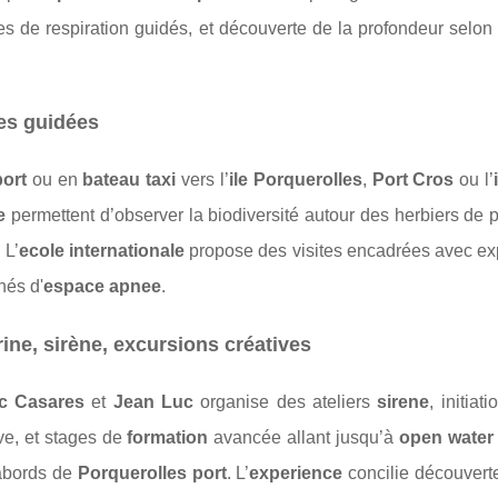
es de respiration guidés, et découverte de la profondeur selon 
es guidées
port
ou en
bateau taxi
vers l’
ile Porquerolles
,
Port Cros
ou l’
e
permettent d’observer la biodiversité autour des herbiers de 
 L’
ecole internationale
propose des visites encadrées avec exp
nés d'
espace apnee
.
ine, sirène, excursions créatives
c Casares
et
Jean Luc
organise des ateliers
sirene
, initiat
ve, et stages de
formation
avancée allant jusqu’à
open water
abords de
Porquerolles port
. L’
experience
concilie découverte