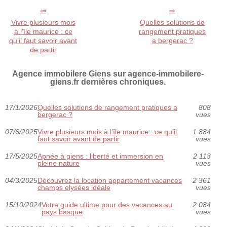
Vivre plusieurs mois
Quelles solutions de
à l’île maurice : ce
rangement pratiques
qu’il faut savoir avant
a bergerac ?
de partir
Agence immobilere Giens sur agence-immobilere-
giens.fr dernières chroniques.
17/1/2026
Quelles solutions de rangement pratiques a
808
bergerac ?
vues
07/6/2025
Vivre plusieurs mois à l’île maurice : ce qu’il
1 884
faut savoir avant de partir
vues
17/5/2025
Apnée à giens : liberté et immersion en
2 113
pleine nature
vues
04/3/2025
Découvrez la location appartement vacances
2 361
champs elysées idéale
vues
15/10/2024
Votre guide ultime pour des vacances au
2 084
pays basque
vues