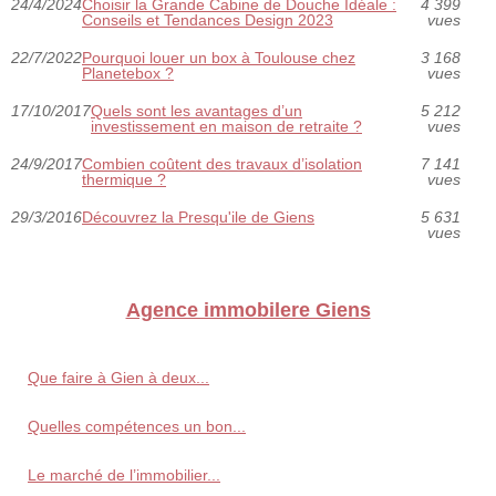
24/4/2024
Choisir la Grande Cabine de Douche Idéale :
4 399
Conseils et Tendances Design 2023
vues
22/7/2022
Pourquoi louer un box à Toulouse chez
3 168
Planetebox ?
vues
17/10/2017
Quels sont les avantages d’un
5 212
investissement en maison de retraite ?
vues
24/9/2017
Combien coûtent des travaux d’isolation
7 141
thermique ?
vues
29/3/2016
Découvrez la Presqu'ile de Giens
5 631
vues
Agence immobilere Giens
Que faire à Gien à deux...
Quelles compétences un bon...
Le marché de l’immobilier...