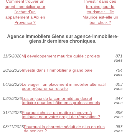
Comment trouver un
Investir dans des
agent immobilier pour
terrains pour le
l'achat d'un
tourisme : L'île
appartement à Aix en
Maurice est-elle un
Provence ?
bon choix ?
Agence immobilere Giens sur agence-immobilere-
giens.fr dernières chroniques.
11/5/2026
Mj développement maurice guide : projets
871
vues
28/2/2026
Investir dans l’immobilier à grand baie
754
vues
04/2/2026
Le viager : un placement immobilier alternatif
803
pour préparer sa retraite
vues
03/2/2026
Les enjeux de la conformité au décret
847
tertiaire pour les bâtiments professionnels
vues
31/1/2026
Pourquoi choisir un maître d'oeuvre à
896
toulouse pour votre projet de rénovation ?
vues
08/11/2025
Pourquoi la charente séduit de plus en plus
983
de seniors ?
vues